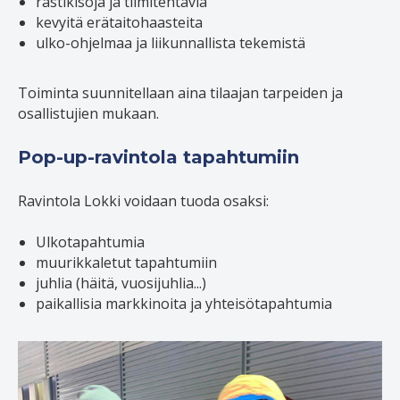
rastikisoja ja tiimitehtäviä
kevyitä erätaitohaasteita
ulko-ohjelmaa ja liikunnallista tekemistä
Toiminta suunnitellaan aina tilaajan tarpeiden ja
osallistujien mukaan.
Pop-up-ravintola tapahtumiin
Ravintola Lokki voidaan tuoda osaksi:
Ulkotapahtumia
muurikkaletut tapahtumiin
juhlia (häitä, vuosijuhlia...)
paikallisia markkinoita ja yhteisötapahtumia