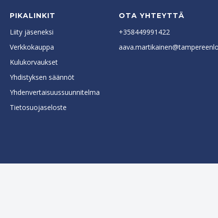
PIKALINKIT
OTA YHTEYTTÄ
Liity jäseneksi
+358449991422
Verkkokauppa
aava.martikainen@tampereenlok
Kulukorvaukset
Yhdistyksen säännöt
Yhdenvertaisuussuunnitelma
Tietosuojaseloste