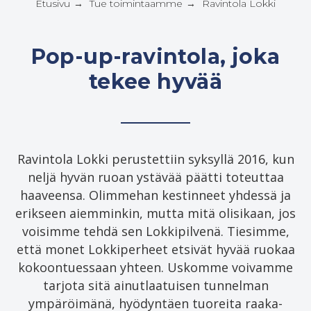
Etusivu
Tue toimintaamme
Ravintola Lokki
→
→
Pop-up-ravintola, joka
tekee hyvää
Ravintola Lokki perustettiin syksyllä 2016, kun
neljä hyvän ruoan ystävää päätti toteuttaa
haaveensa. Olimmehan kestinneet yhdessä ja
erikseen aiemminkin, mutta mitä olisikaan, jos
voisimme tehdä sen Lokkipilvenä. Tiesimme,
että monet Lokkiperheet etsivät hyvää ruokaa
kokoontuessaan yhteen. Uskomme voivamme
tarjota sitä ainutlaatuisen tunnelman
ympäröimänä, hyödyntäen tuoreita raaka-