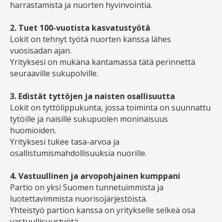
harrastamista ja nuorten hyvinvointia.
2. Tuet 100-vuotista kasvatustyötä
Lokit on tehnyt työtä nuorten kanssa lähes
vuosisadan ajan.
Yrityksesi on mukana kantamassa tätä perinnettä
seuraaville sukupolville.
3. Edistät tyttöjen ja naisten osallisuutta
Lokit on tyttölippukunta, jossa toiminta on suunnattu
tytöille ja naisille sukupuolen moninaisuus
huomioiden.
Yrityksesi tukee tasa-arvoa ja
osallistumismahdollisuuksia nuorille.
4. Vastuullinen ja arvopohjainen kumppani
Partio on yksi Suomen tunnetuimmista ja
luotettavimmista nuorisojärjestöistä.
Yhteistyö partion kanssa on yritykselle selkeä osa
vastuullisuustyötä.