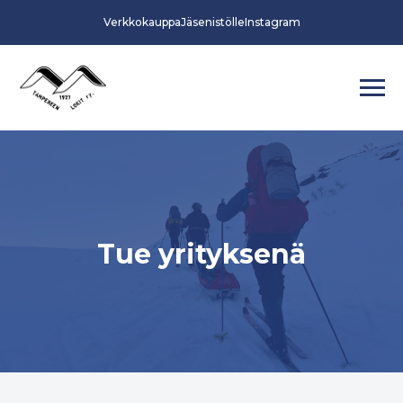
Verkkokauppa
Jäsenistölle
Instagram
Tue yrityksenä