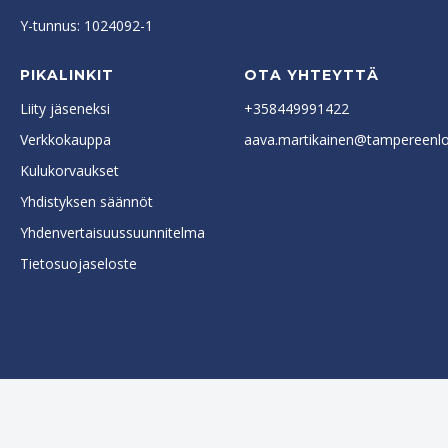
Y-tunnus: 1024092-1
PIKALINKIT
OTA YHTEYTTÄ
Liity jäseneksi
+358449991422
Verkkokauppa
aava.martikainen@tampereenlok
Kulukorvaukset
Yhdistyksen säännöt
Yhdenvertaisuussuunnitelma
Tietosuojaseloste