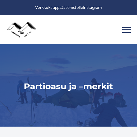
Verkkokauppa
Jäsenistölle
Instagram
Partioasu ja –merkit