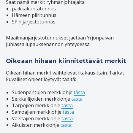
Saat nämä merkit ryhmänjohtajalta:
paikkakuntatunnus
Hämeen piiritunnus
SP:n järjestötunnus
Maailmanjärjestötunnukset jaetaan Yrjönpäivän
juhlassa lupauksenannon yhteydessä.
Oikeaan hihaan kiinnitettävät merkit
Oikean hihan merkit vaihtelevat ikäkausittain. Tarkat
kuvalliset ohjeet löytyvät täältä:
Sudenpentujen merkkiohje
tästä
Seikkailijoiden merkkiohje
tästä
Tarpojien merkkiohje
tästä
Samoajien merkkiohje
tästä
Vaeltajien merkkiohje
tästä
Aikuisten merkkiohje
tästä