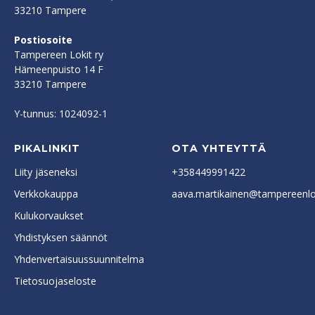
33210 Tampere
Postiosoite
Tampereen Lokit ry
Hämeenpuisto 14 F
33210 Tampere
Y-tunnus: 1024092-1
PIKALINKIT
OTA YHTEYTTÄ
Liity jäseneksi
+358449991422
Verkkokauppa
aava.martikainen@tampereenlok
Kulukorvaukset
Yhdistyksen säännöt
Yhdenvertaisuussuunnitelma
Tietosuojaseloste