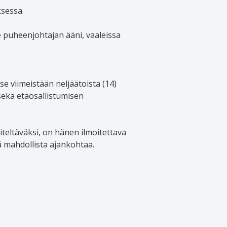
ksessa.
 puheenjohtajan ääni, vaaleissa
se viimeistään neljäätoista (14)
ekä etäosallistumisen
teltäväksi, on hänen ilmoitettava
ä mahdollista ajankohtaa.