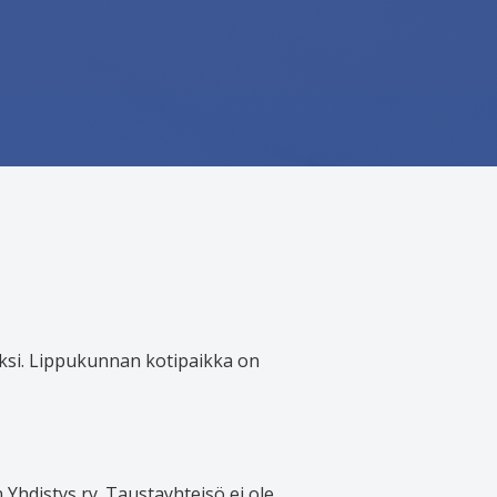
ksi. Lippukunnan kotipaikka on
Yhdistys ry. Taustayhteisö ei ole