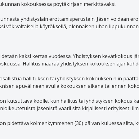
pukunnan kokouksessa pöytäkirjaan merkittäväksi.
kunnasta yhdistyslain erottamisperustein. Jäsen voidaan ero
ksi väkivaltaisella käytöksellä, olennaisen uhan lippukunna
idetään kaksi kertaa vuodessa. Yhdistyksen kevätkokous jä
skuussa. Hallitus määrää yhdistyksen kokouksen ajankohda
allistua hallituksen tai yhdistyksen kokouksen niin päättä
eknisen apuvälineen avulla kokouksen aikana tai ennen koko
n kutsuttava koolle, kun hallitus tai yhdistyksen kokous kat
keutetuista jäsenistä vaatii sitä kirjallisesti erityisesti il
on pidettävä kolmenkymmenen (30) päivän kuluessa siitä, k