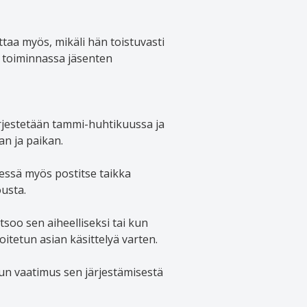
ttaa myös, mikäli hän toistuvasti
n toiminnassa jäsenten
rjestetään tammi-huhtikuussa ja
n ja paikan.
essä myös postitse taikka
usta.
soo sen aiheelliseksi tai kun
moitetun asian käsittelyä varten.
un vaatimus sen järjestämisestä