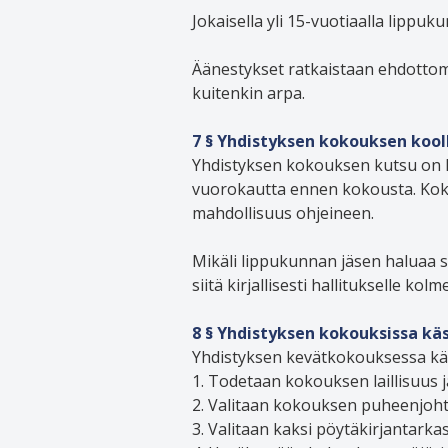
Jokaisella yli 15-vuotiaalla lippu
Äänestykset ratkaistaan ehdottom
kuitenkin arpa.
7 § Yhdistyksen kokouksen koo
Yhdistyksen kokouksen kutsu on läh
vuorokautta ennen kokousta. Koko
mahdollisuus ohjeineen.
Mikäli lippukunnan jäsen haluaa s
siitä kirjallisesti hallitukselle
8 § Yhdistyksen kokouksissa käs
Yhdistyksen kevätkokouksessa käsi
1. Todetaan kokouksen laillisuus j
2. Valitaan kokouksen puheenjohtaj
3. Valitaan kaksi pöytäkirjantarkas