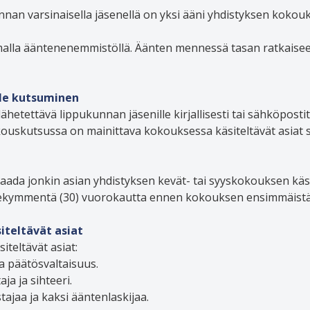
kunnan varsinaisella jäsenellä on yksi ääni yhdistyksen kokou
alla ääntenenemmistöllä. Äänten mennessä tasan ratkaisee
lle kutsuminen
etettävä lippukunnan jäsenille kirjallisesti tai sähköpostit
uskutsussa on mainittava kokouksessa käsiteltävät asiat s
aada jonkin asian yhdistyksen kevät- tai syyskokouksen käsi
 kolmekymmentä (30) vuorokautta ennen kokouksen ensimmäist
iteltävät asiat
teltävät asiat:
a päätösvaltaisuus.
a ja sihteeri.
tajaa ja kaksi ääntenlaskijaa.