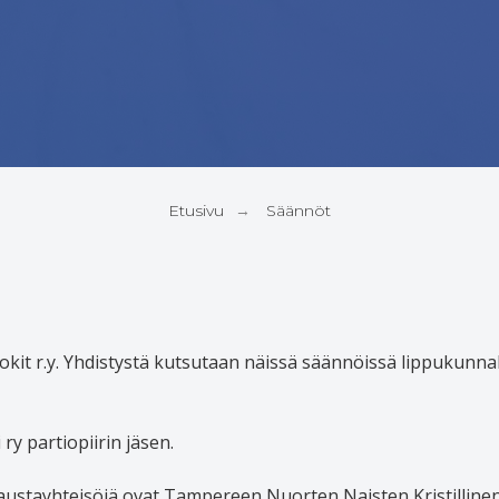
Etusivu
Säännöt
→
kit r.y. Yhdistystä kutsutaan näissä säännöissä lippukunna
y partiopiirin jäsen.
ustayhteisöjä ovat Tampereen Nuorten Naisten Kristillinen 