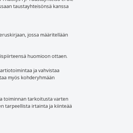
assaan taustayhteisönsä kanssa
eruskirjaan, jossa määritellään
aispiirteensä huomioon ottaen.
artiotoimintaa ja vahvistaa
mintaa myös kohderyhmään
a toiminnan tarkoitusta varten
tarpeellista irtainta ja kiinteää