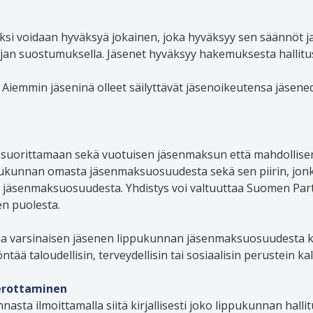
si voidaan hyväksyä jokainen, joka hyväksyy sen säännöt ja 
jan suostumuksella. Jäsenet hyväksyy hakemuksesta hallitu
. Aiemmin jäseninä olleet säilyttävät jäsenoikeutensa jäsen
 suorittamaan sekä vuotuisen jäsenmaksun että mahdollisen
ukunnan omasta jäsenmaksuosuudesta sekä sen piirin, jonk
:n jäsenmaksuosuudesta. Yhdistys voi valtuuttaa Suomen Parti
n puolesta.
aa varsinaisen jäsenen lippukunnan jäsenmaksuosuudesta ko
 taloudellisin, terveydellisin tai sosiaalisin perustein ka
 erottaminen
asta ilmoittamalla siitä kirjallisesti joko lippukunnan hallit