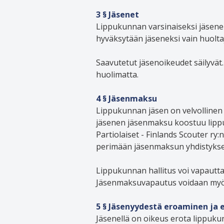
3 § Jäsenet
Lippukunnan varsinaiseksi jäsenek
hyväksytään jäseneksi vain huolta
Saavutetut jäsenoikeudet säilyvät
huolimatta.
4 § Jäsenmaksu
Lippukunnan jäsen on velvollinen
jäsenen jäsenmaksu koostuu lipp
Partiolaiset - Finlands Scouter ry
perimään jäsenmaksun yhdistykse
Lippukunnan hallitus voi vapautt
Jäsenmaksuvapautus voidaan myöntää
5 § Jäsenyydestä eroaminen ja
Jäsenellä on oikeus erota lippukunn