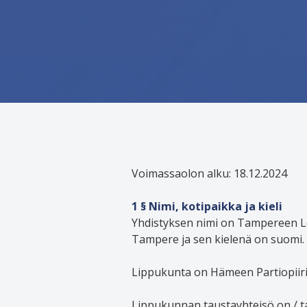
Voimassaolon alku: 18.12.2024
1 § Nimi, kotipaikka ja kieli
Yhdistyksen nimi on Tampereen Lo
Tampere ja sen kielenä on suomi.
Lippukunta on Hämeen Partiopiiri r
Lippukunnan taustayhteisö on / ta