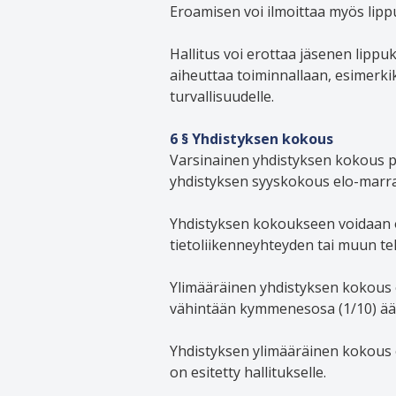
Eroamisen voi ilmoittaa myös lip
Hallitus voi erottaa jäsenen lippu
aiheuttaa toiminnallaan, esimerki
turvallisuudelle.
6 § Yhdistyksen kokous
Varsinainen yhdistyksen kokous p
yhdistyksen syyskokous elo-marra
Yhdistyksen kokoukseen voidaan os
tietoliikenneyhteyden tai muun t
Ylimääräinen yhdistyksen kokous o
vähintään kymmenesosa (1/10) äänioi
Yhdistyksen ylimääräinen kokous 
on esitetty hallitukselle.