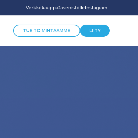
Verkkokauppa
Jäsenistölle
Instagram
TUE TOIMINTAAMME
LIITY