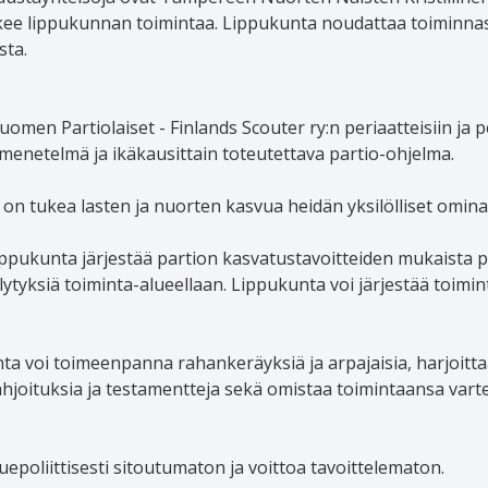
ukee lippukunnan toimintaa. Lippukunta noudattaa toiminn
sta.
en Partiolaiset - Finlands Scouter ry:n periaatteisiin ja p
omenetelmä ja ikäkausittain toteutettava partio-ohjelma.
on tukea lasten ja nuorten kasvua heidän yksilölliset omin
ppukunta järjestää partion kasvatustavoitteiden mukaista p
lytyksiä toiminta-alueellaan. Lippukunta voi järjestää toi
a voi toimeenpanna rahankeräyksiä ja arpajaisia, harjoitta
ahjoituksia ja testamentteja sekä omistaa toimintaansa varten 
uepoliittisesti sitoutumaton ja voittoa tavoittelematon.