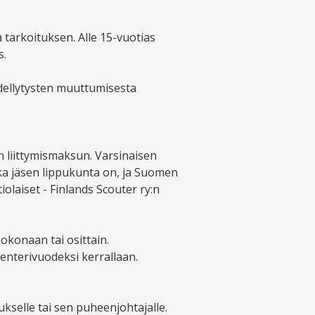
tarkoituksen. Alle 15-vuotias
s.
edellytysten muuttumisesta
 liittymismaksun. Varsinaisen
a jäsen lippukunta on, ja Suomen
olaiset - Finlands Scouter ry:n
konaan tai osittain.
lenterivuodeksi kerrallaan.
ukselle tai sen puheenjohtajalle.