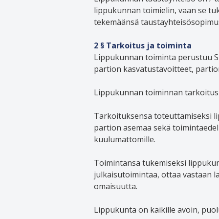
lippukunnan toimielin, vaan se t
tekemäänsä taustayhteisösopimu
2 § Tarkoitus ja toiminta
Lippukunnan toiminta perustuu Suom
partion kasvatustavoitteet, parti
Lippukunnan toiminnan tarkoitus 
Tarkoituksensa toteuttamiseksi li
partion asemaa sekä toimintaedel
kuulumattomille.
Toimintansa tukemiseksi lippukunt
julkaisutoimintaa, ottaa vastaan l
omaisuutta.
Lippukunta on kaikille avoin, puol