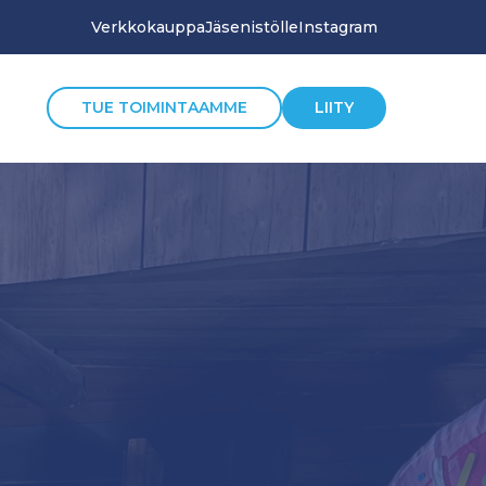
Verkkokauppa
Jäsenistölle
Instagram
TUE TOIMINTAAMME
LIITY