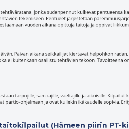
ä tehtäväratana, jonka sudenpennut kulkevat pentueensa k
u tehtävien tekemiseen. Pentueet järjestetään paremmuusjärj
estaamaan vuoden aikana opittuja taitoja ja oppivat liikku
päivän. Päivän aikana seikkailijat kiertävät helpohkon radan, 
oka ei kuitenkaan osallistu tehtävien tekoon. Tavoitteena on
estään tarpojille, samoajille, vaeltajille ja aikuisille. Kilpailu
vat partio-ohjelmaan ja ovat kullekin ikäkaudelle sopivia. E
aitokilpailut (Hämeen piirin PT-ki