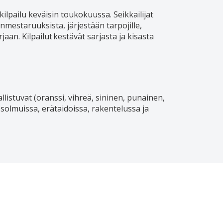
 kilpailu keväisin toukokuussa. Seikkailijat
rinmestaruuksista, järjestään tarpojille,
rjaan. Kilpailut kestävät sarjasta ja kisasta
allistuvat (oranssi, vihreä, sininen, punainen,
solmuissa, erätaidoissa, rakentelussa ja