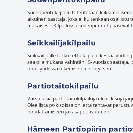
Sudenpentukilpailu toteutetaan leikkimielisen
aikuinen saattaja, joka ei kuitenkaan osallist
mukaisesti. Kilpailussa sudenpennut pääsevät t
Seikkailijakilpailu
Seikkailijoille tarkoitettu kilpailu kestää yhden 
saa olla mukana vähintän 15-vuotias saattaja, j
oppii yhdessä tekemisen merkityksen.
Partiotaitokilpailu
Varsinaisia partiotaitokilpailuja eli pt-kisoja järj
Oleellista pt-kisoissa on, että tehtävät perustu
noudattamiseen ja tasapuolisuuteen.
Hämeen Partiopiirin partiot