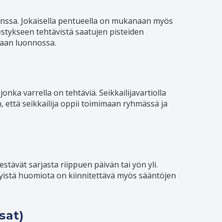
anssa. Jokaisella pentueella on mukanaan myös
estykseen tehtävistä saatujen pisteiden
maan luonnossa.
jonka varrella on tehtäviä. Seikkailijavartiolla
, että seikkailija oppii toimimaan ryhmässä ja
t kestävät sarjasta riippuen päivän tai yön yli.
rityistä huomiota on kiinnitettävä myös sääntöjen
sat)