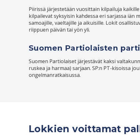
Piirissä järjestetään vuosittain kilpailuja kaiki
kilpailevat syksyisin kahdessa eri sarjassa iän mu
samoajille, vaeltajille ja aikuisille. Lokit osalli
riippuen päivän tai yön yli.
Suomen Partiolaisten partio
Suomen Partiolaiset järjestävät kaksi valtakunnal
ruskea ja harmaa) sarjaan. SP:n PT-kisoissa jou
ongelmanratkaisussa.
Lokkien voittamat pa