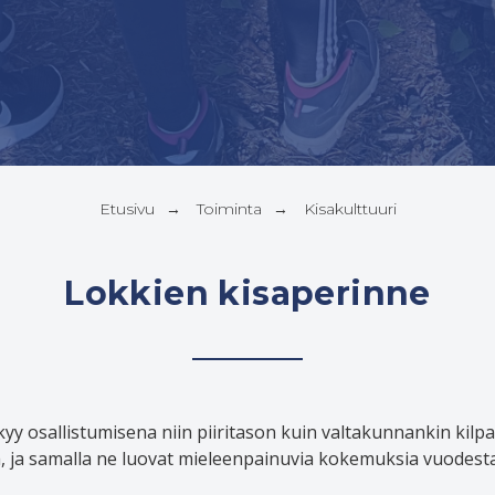
Etusivu
Toiminta
Kisakulttuuri
→
→
Lokkien kisaperinne
äkyy osallistumisena niin piiritason kuin valtakunnankin kilpa
oja, ja samalla ne luovat mieleenpainuvia kokemuksia vuodesta