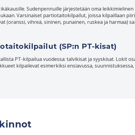
lle ikäkausille. Sudenpennuille järjestetään oma leikkimielinen
kaan. Varsinaiset partiotaitokilpailut, joissa kilpaillaan pii
stuvat (oranssi, vihreä, sininen, punainen, ruskea ja harmaa) sa
taitokilpailut (SP:n PT-kisat)
lista PT-kilpailua vuodessa: talvikisat ja syyskisat. Lokit os
kkueet kilpailevat esimerkiksi ensiavussa, suunnistuksessa, 
lkinnot