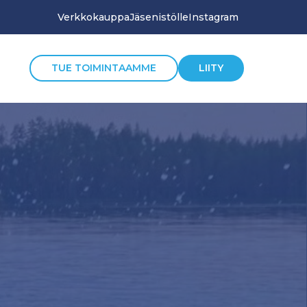
Verkkokauppa
Jäsenistölle
Instagram
TUE TOIMINTAAMME
LIITY