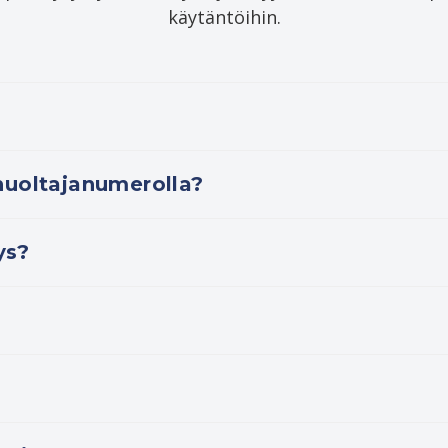
käytäntöihin.
huoltajanumerolla?
ys?