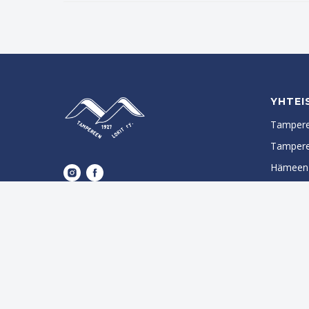
YHTEI
Tampere
Tamper
Hämeen P
Suomen P
Kokoontumispaikkamme
Satakunnankatu 31 B, 3. krs
33210 Tampere
Postiosoite
Tampereen Lokit ry
Hämeenpuisto 14 F
33210 Tampere