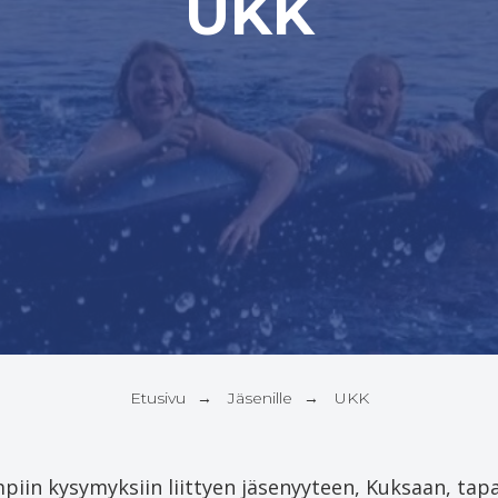
UKK
Etusivu
Jäsenille
UKK
→
→
impiin kysymyksiin liittyen jäsenyyteen, Kuksaan, tap