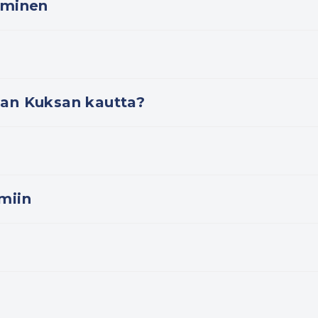
aminen
aan Kuksan kautta?
miin