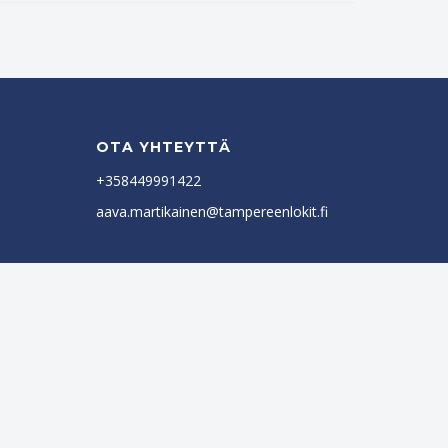
OTA YHTEYTTÄ
+358449991422
aava.martikainen@tampereenlokit.fi