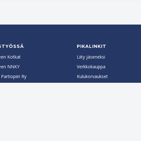
STYÖSSÄ
PIKALINKIT
en Kotkat
Liity jäseneksi
een NNKY
Verkkokauppa
artiopiiri Ry
Kulukorvaukset
artiolaiset
Yhdistyksen säännöt
Yhdenvertaisuussuunnitelma
Tietosuojaseloste