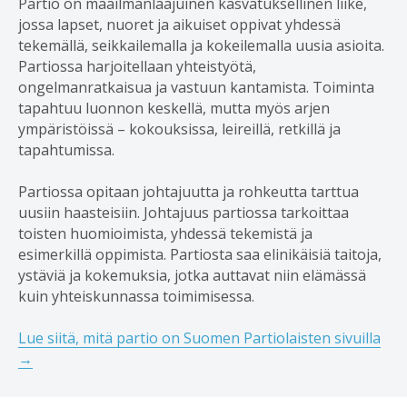
Partio on maailmanlaajuinen kasvatuksellinen liike,
jossa lapset, nuoret ja aikuiset oppivat yhdessä
tekemällä, seikkailemalla ja kokeilemalla uusia asioita.
Partiossa harjoitellaan yhteistyötä,
ongelmanratkaisua ja vastuun kantamista. Toiminta
tapahtuu luonnon keskellä, mutta myös arjen
ympäristöissä – kokouksissa, leireillä, retkillä ja
tapahtumissa.
Partiossa opitaan johtajuutta ja rohkeutta tarttua
uusiin haasteisiin. Johtajuus partiossa tarkoittaa
toisten huomioimista, yhdessä tekemistä ja
esimerkillä oppimista. Partiosta saa elinikäisiä taitoja,
ystäviä ja kokemuksia, jotka auttavat niin elämässä
kuin yhteiskunnassa toimimisessa.
Lue siitä, mitä partio on Suomen Partiolaisten sivuilla
→