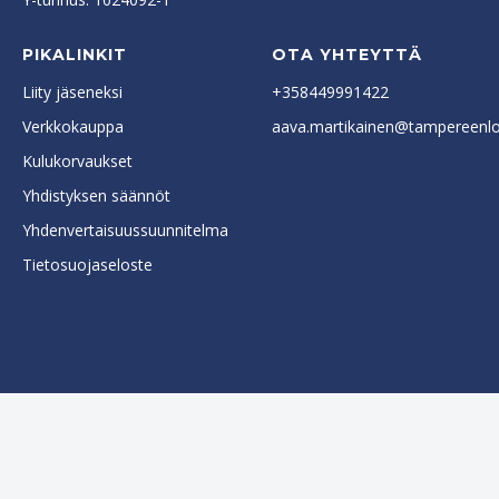
PIKALINKIT
OTA YHTEYTTÄ
Liity jäseneksi
+358449991422
Verkkokauppa
aava.martikainen@tampereenlok
Kulukorvaukset
Yhdistyksen säännöt
Yhdenvertaisuussuunnitelma
Tietosuojaseloste