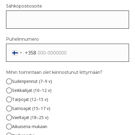
Sähköpostiosoite
Puhelinnumero
+358
Mihin toimintaan olet kiinnostunut liittymään?
Sudenpennut (7–9 v)
Seikkailijat (10–12 v)
Tarpojat (12–15 v)
Samoajat (15–17 v)
Vaeltajat (18–25 v)
Aikuisena mukaan