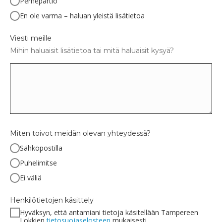
Perhepartio
En ole varma – haluan yleistä lisätietoa
Viesti meille
Mihin haluaisit lisätietoa tai mitä haluaisit kysyä?
Miten toivot meidän olevan yhteydessä?
Sähköpostilla
Puhelimitse
Ei väliä
Henkilötietojen käsittely
Hyväksyn, että antamiani tietoja käsitellään Tampereen
Lokkien
tietosuojaselosteen
mukaisesti.