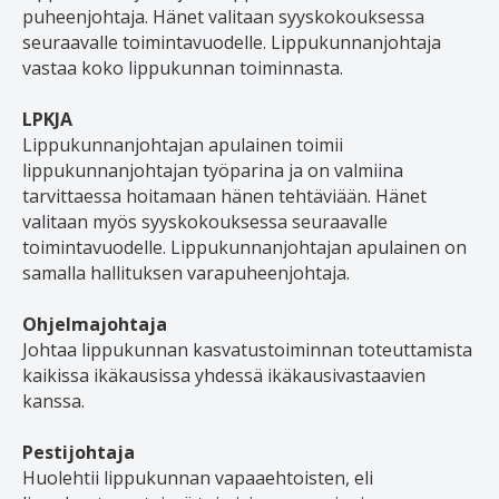
puheenjohtaja. Hänet valitaan syyskokouksessa
seuraavalle toimintavuodelle. Lippukunnanjohtaja
vastaa koko lippukunnan toiminnasta.
LPKJA
Lippukunnanjohtajan apulainen toimii
lippukunnanjohtajan työparina ja on valmiina
tarvittaessa hoitamaan hänen tehtäviään. Hänet
valitaan myös syyskokouksessa seuraavalle
toimintavuodelle. Lippukunnanjohtajan apulainen on
samalla hallituksen varapuheenjohtaja.
Ohjelmajohtaja
Johtaa lippukunnan kasvatustoiminnan toteuttamista
kaikissa ikäkausissa yhdessä ikäkausivastaavien
kanssa.
Pestijohtaja
Huolehtii lippukunnan vapaaehtoisten, eli