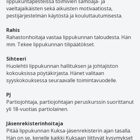
lippukuntapesteissä toimivien samoaja- ja
vaeltajaikäisten sekä aikuisten motivaatiosta,
pestijärjestelmän käytöstä ja kouluttautumisesta.
Rahis
Rahastonhoitaja vastaa lippukunnan taloudesta. Hän
mm. Tekee lippukunnan tilipäätökset.
Sihteeri
Huolehtii lippukunnan hallituksen ja johtajiston
kokouksissa pöytäkirjasta. Hänet valitaan
syyskokouksessa seuraavalle toimintavuodelle.
PJ
Partiojohtaja, partiojohtajan peruskurssin suorittanut
yli 18-vuotias partiolainen.
Jäsenrekisterinhoitaja
Pitää lippukunnan Kuksa-jäsenrekisterin ajan tasalla.
Hän on se, kenelle kaikki Kuksaan liittyvät kysymykset