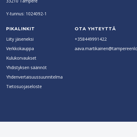
33210 Tampere
Y-tunnus: 1024092-1
PIKALINKIT
OTA YHTEYTTÄ
Liity jäseneksi
+358449991422
Verkkokauppa
aava.martikainen@tampereenlok
Kulukorvaukset
Yhdistyksen säännöt
Yhdenvertaisuussuunnitelma
Tietosuojaseloste