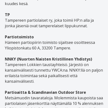
kuudes kesä.
TP
Tampereen partiolaiset ry, joka toimii HP:n alla ja
jonka jäseniä ovat tamperelaiset lippukunnat.
Partiotoimisto
Hämeen partiopiirin toimisto sijaitsee osoitteessa
Yliopistonkatu 60 A, 33200 Tampere.
NNKY (Nuorten Naisten Kristillinen Yhdistys)
Tampereen Lokkien taustayhteisö. Järjestö on
kansainvälisesti tunnettu YWCA:na. NNKY:llä on paljon
erilaista toimintaa sekä paikallisesti että
kansainvälisesti.
Partioaitta & Scandinavian Outdoor Store
Metsämuodin tavarataloja. Molemmista kaupoista saa
partiolaisen jäsenkorttia näyttämällä 10 % alennuksen