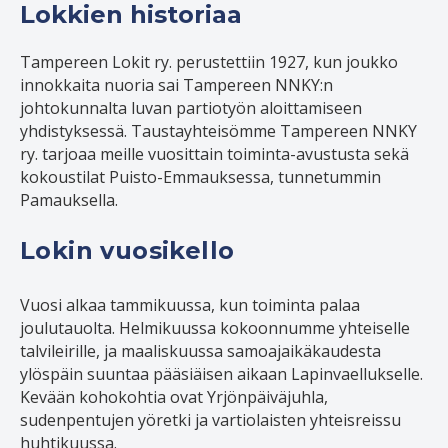
Lokkien historiaa
Tampereen Lokit ry. perustettiin 1927, kun joukko
innokkaita nuoria sai Tampereen NNKY:n
johtokunnalta luvan partiotyön aloittamiseen
yhdistyksessä. Taustayhteisömme Tampereen NNKY
ry. tarjoaa meille vuosittain toiminta-avustusta sekä
kokoustilat Puisto-Emmauksessa, tunnetummin
Pamauksella.
Lokin vuosikello
Vuosi alkaa tammikuussa, kun toiminta palaa
joulutauolta. Helmikuussa kokoonnumme yhteiselle
talvileirille, ja maaliskuussa samoajaikäkaudesta
ylöspäin suuntaa pääsiäisen aikaan Lapinvaellukselle.
Kevään kohokohtia ovat Yrjönpäiväjuhla,
sudenpentujen yöretki ja vartiolaisten yhteisreissu
huhtikuussa.