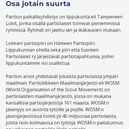
Osa jotain suurta
Partion paikallisyhdistys on lippukunta eli Tampereen
Lokit, jonka sisällä partiolaiset toimivat pienemmissä
ryhmissä. Ryhmät on jaettu iän ja ikäkausien mukaan.
Lokkien partiopiiri on Hämeen Partiopiiri.
Lippukunnan ohella sekä piiri että Suomen
Partiolaiset ry järjestävät partiotapahtumia, joihin
lippukuntamme voi osallistua.
Partion arvot yhdistävät jokaista partiolaista ympäri
maailman. Partioliikkeen Maailmanjärjestö eli WOSM
(World Organisation of the Scout Movement) on
partiolaisten maailmanjärjestö, jossa on mukana
kansallisia partiojärjestöjä 161 maasta. WOSM:n
jäsenyys on avointa tytöille ja pojille. WOSM:n
jäsenjärjestöissä toimii yli 40 miljoonaa partiolaista,
joista noin kolmasosa on tyttöjä. WOSM:n paitatunnus