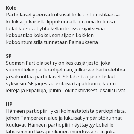
Kolo
Partiolaiset yleensä kutsuvat kokoontumistilaansa
koloksi. Jokaisella lippukunnalla on oma kolonsa.
Lokit kutsuvat yhtä kellaritiloissa sijaitsevaa
kokoustilaa koloksi, sen sijaan Lokkien
kokoontumistila tunnetaan Pamauksena.
SP
Suomen Partiolaiset ry on keskusjärjestö, joka
suunnittelee partio-ohjelman, julkaisee Partio-lehteä
ja vakuuttaa partiolaiset. SP lähettää jäsenlaskut
syksyisin. SP järjestää erilaisia tapahtumia, kuten
leirejä ja kilpailuja, joihin Lokit aktiivisesti osallistuvat.
HP
Hämeen partiopiiri, yksi kolmestatoista partiopiiristä,
johon Tampereen alue ja lukuisat ympäristökunnat
kuuluvat. Hämeen partiopiiri näyttäytyy Lokeille
läheisimmin Ilves-piirileirien muodossa noin joka