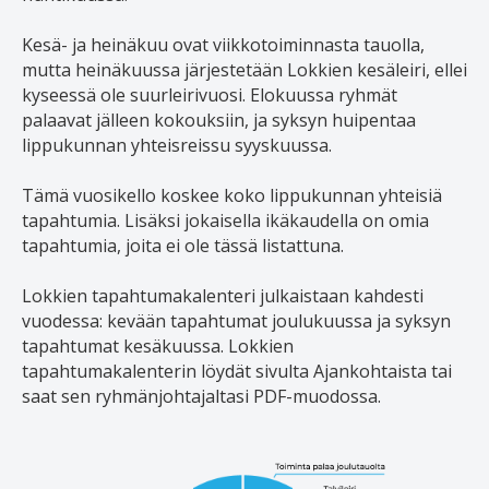
Kesä- ja heinäkuu ovat viikkotoiminnasta tauolla,
mutta heinäkuussa järjestetään Lokkien kesäleiri, ellei
kyseessä ole suurleirivuosi. Elokuussa ryhmät
palaavat jälleen kokouksiin, ja syksyn huipentaa
lippukunnan yhteisreissu syyskuussa.
Tämä vuosikello koskee koko lippukunnan yhteisiä
tapahtumia. Lisäksi jokaisella ikäkaudella on omia
tapahtumia, joita ei ole tässä listattuna.
Lokkien tapahtumakalenteri julkaistaan kahdesti
vuodessa: kevään tapahtumat joulukuussa ja syksyn
tapahtumat kesäkuussa. Lokkien
tapahtumakalenterin löydät sivulta
Ajankohtaista
tai
saat sen ryhmänjohtajaltasi PDF-muodossa.