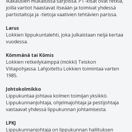
ikäkausien mukaisissa sarjoissa. PT-kisat ovat retkiä,
joilla vartiot haastavat itseään ja toimivat yhdessä
partiotaitoja ja -tietoja vaativien tehtävien parissa.
Larus
Lokkien lippukuntalehti, joka julkaistaan neljä kertaa
vuodessa.
Kömmänä tai Kömis
Lokkien retkeilykämppä (mökki) Teiskon
Viitapohjassa. Lahjoitettu Lokkien toimintaa varten
1985.
Johtokolmikko
Lippukuntaa johtava kolmen toimijan yksikkö.
Lippukunnanjohtaja, ohjelmajohtaja ja pestijohtaja
vastaavat yhdessä lippukunnan johtamisesta.
LPKJ
Lippukunnanjohtaja on lippukunnan hallituksen