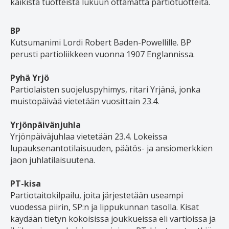
kaikista tuotteista lukuun ottamatta partiotuotteita.
BP
Kutsumanimi Lordi Robert Baden-Powellille. BP
perusti partioliikkeen vuonna 1907 Englannissa.
Pyhä Yrjö
Partiolaisten suojeluspyhimys, ritari Yrjänä, jonka
muistopäivää vietetään vuosittain 23.4.
Yrjönpäivänjuhla
Yrjönpäiväjuhlaa vietetään 23.4. Lokeissa
lupauksenantotilaisuuden, päätös- ja ansiomerkkien
jaon juhlatilaisuutena.
PT-kisa
Partiotaitokilpailu, joita järjestetään useampi
vuodessa piirin, SP:n ja lippukunnan tasolla. Kisat
käydään tietyn kokoisissa joukkueissa eli vartioissa ja