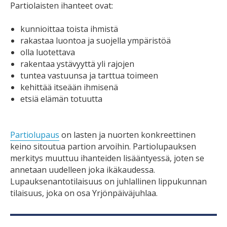
Partiolaisten ihanteet ovat:
kunnioittaa toista ihmistä
rakastaa luontoa ja suojella ympäristöä
olla luotettava
rakentaa ystävyyttä yli rajojen
tuntea vastuunsa ja tarttua toimeen
kehittää itseään ihmisenä
etsiä elämän totuutta
Partiolupaus
on lasten ja nuorten konkreettinen
keino sitoutua partion arvoihin. Partiolupauksen
merkitys muuttuu ihanteiden lisääntyessä, joten se
annetaan uudelleen joka ikäkaudessa.
Lupauksenantotilaisuus on juhlallinen lippukunnan
tilaisuus, joka on osa Yrjönpäiväjuhlaa.