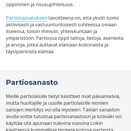
oppiminen ja nousujohteisuus.
Partiokasvatuksen
tavoitteena on, että yksilö toimii
aktiivisesti ja vastuuntuntoisesti suhteessa omaan
itseensä, toisiin ihmisiin, yhteiskuntaan ja
ympäristöön. Partiossa oppii taitoja, tietoja, asenteita
ja arvoja, jotka auttavat elämään kokonaista ja
täysipainoista elämää.
Partiosanasto
Meille partiolaisille tietyt käsitteet ovat päivänselviä,
mutta huoltajille ja uusille partiolaisille monien
sanojen merkitys voi olla mysteeri. Tämän sanaston
avulla voitte tutustua partiosanastoon ja kotiväki voi
käyttää sitä apunaan tulevina vuosina Lokin
käyttäessä kummallisia termejä kotona partiosta